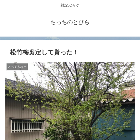
雑記ぶろぐ
ちっちのとびら
松竹梅剪定して貰った！
とっても梅ー