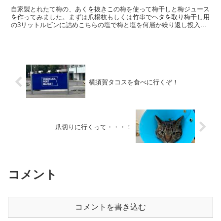
自家製とれたて梅の、あくを抜きこの梅を使って梅干しと梅ジュース
を作ってみました。まずは爪楊枝もしくは竹串でヘタを取り梅干し用
の3リットルビンに詰めこちらの塩で梅と塩を何層か繰り返し投入で
す。あとは瓶いっぱいに最後に重石を入れて完成【e-so...
横須賀タコスを食べに行くぞ！
爪切りに行くって・・・！
コメント
コメントを書き込む