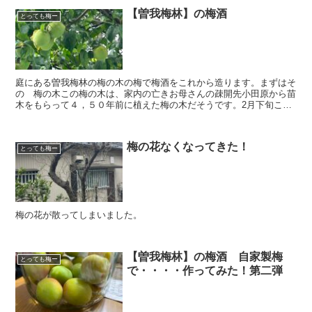
【曽我梅林】の梅酒
とっても梅ー
庭にある曽我梅林の梅の木の梅で梅酒をこれから造ります。まずはそ
の 梅の木この梅の木は、家内の亡きお母さんの疎開先小田原から苗
木をもらって４，５０年前に植えた梅の木だそうです。2月下旬ころ
つぼみでしたが３月初旬頃には、少しずつ実が付きはじめ４...
梅の花なくなってきた！
とっても梅ー
梅の花が散ってしまいました。
【曽我梅林】の梅酒 自家製梅
とっても梅ー
で・・・・作ってみた！第二弾