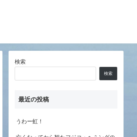
検索
検索
最近の投稿
うわー虹！