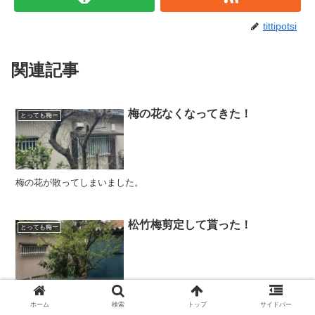
tittipotsi
関連記事
梅の花なくなってきた！
とっても梅ー
梅の花が散ってしまいました。
松竹梅剪定して貰った！
とっても梅ー
植栽の手入れをお願いした本日、家内の実家の松の木と梅の木と竹を
業者に剪定して戴いた。昨今隣近所の影響を考えると、そろそろ植栽
ホーム
検索
トップ
サイドバー