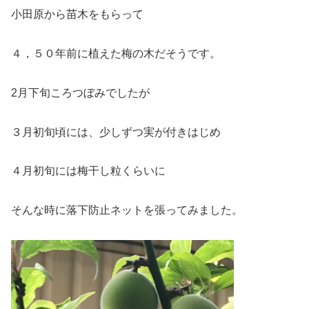
小田原から苗木をもらって
４，５０年前に植えた梅の木だそうです。
2月下旬ころつぼみでしたが
３
月
初旬頃
には、少しずつ実が付き
はじめ
４月初旬には梅干し粒くらいに
そんな時に落下防止ネットを張ってみました。