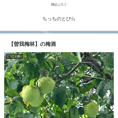
雑記ぶろぐ
ちっちのとびら
【曽我梅林】の梅酒
とっても梅ー