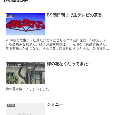
BS朝日朝まで生テレビの茶番
社会
2024朝まで生テレビ見たけど何だこりゃ？司会田原総一郎さん、テ
レ朝藤川みな代さん、経済評論家加也珪一、元明石市長泉房穂さん、
笑下村塾たかまつなな、さん与党：自民片山さつきさん、公明谷合正
明さん、野党：立憲中谷一馬さん、維新音喜多駿さん、共...
梅の花なくなってきた！
とっても梅ー
梅の花が散ってしまいました。
ジョニー
未分類