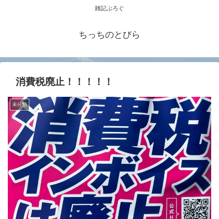
雑記ぶろぐ
ちっちのとびら
消費税廃止！！！！！
未分類