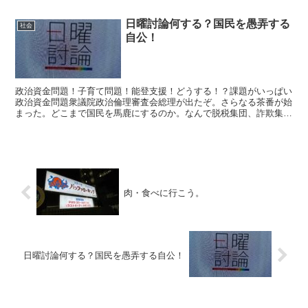
日曜討論何する？国民を愚弄する
社会
自公！
政治資金問題！子育て問題！能登支援！どうする！？課題がいっぱい
政治資金問題衆議院政治倫理審査会総理が出たぞ。さらなる茶番が始
まった。どこまで国民を馬鹿にするのか。なんで脱税集団、詐欺集
団、が、予算を決めるの？予算審議の時間も短かいのに立憲、...
肉・食べに行こう。
日曜討論何する？国民を愚弄する自公！