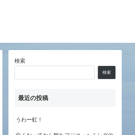
検索
検索
最近の投稿
うわー虹！