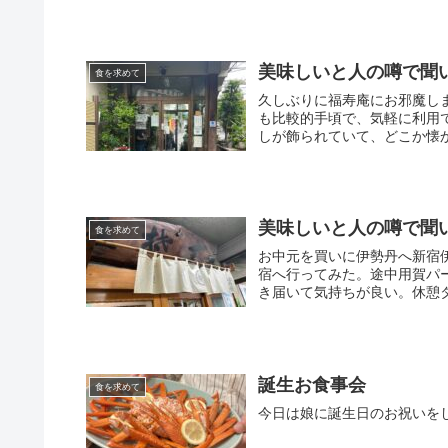
美味しいと人の噂で聞
食を求めて
久しぶりに福寿庵にお邪魔し
も比較的手頃で、気軽に利用
しが飾られていて、どこか懐か
美味しいと人の噂で聞
食を求めて
お中元を買いに伊勢丹へ新宿
宿へ行ってみた。途中用賀パ
き届いて気持ちが良い。休憩タ
誕生お食事会
食を求めて
今日は娘に誕生日のお祝いを