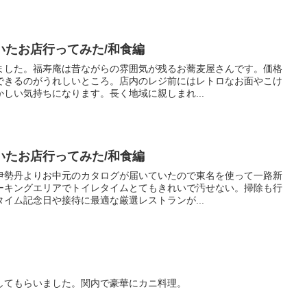
いたお店行ってみた/和食編
ました。福寿庵は昔ながらの雰囲気が残るお蕎麦屋さんです。価格
できるのがうれしいところ。店内のレジ前にはレトロなお面やこけ
しい気持ちになります。長く地域に親しまれ...
いたお店行ってみた/和食編
伊勢丹よりお中元のカタログが届いていたので東名を使って一路新
ーキングエリアでトイレタイムとてもきれいで汚せない。掃除も行
イム記念日や接待に最適な厳選レストランが...
してもらいました。関内で豪華にカニ料理。