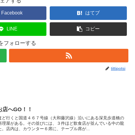
ェアする
Facebook
はてブ
LINE
コピー
otsiをフォローする
tittipotsi
お店へGO！！
ほど行くと国道４６７号線（大和藤沢線）沿いにある深見歩道橋の
料理屋がある。その並びには、３件ほど飲食店が並んでいる中の龍
。店内は、カウンター６席に、テーブル席が...