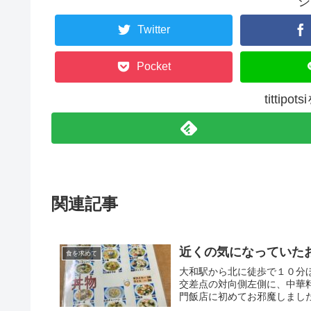
シ
Twitter
Pocket
tittip
関連記事
近くの気になっていた
食を求めて
大和駅から北に徒歩で１０分
交差点の対向側左側に、中華
門飯店に初めてお邪魔しました