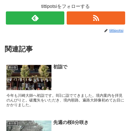
tittipotsiをフォローする
tittipotsi
関連記事
初詣で
未分類
今年も川崎大師へ初詣です。8日に詣でてきました。境内案内を拝見
のんびりと。破魔矢をいただき、境内順路。遍路大師像初めてお目に
かかりました。
先週の桜8分咲き
未分類