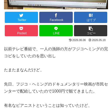
Twitter
Facebook
はてブ
Pocket
LINE
コピー
2026.06.06
2026.05.19
以前テレビ番組で、一人の漁師の方がフジコヘミングの完
コピをしていたのを思い出し
たまたまなんだけど、
先日、
フジコ・ヘミング
のドキュメンタリー映画が市民セ
ンターで配給していたので1000円で観てきました。
有名なピアニストということは知っていたけど、