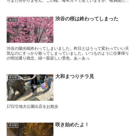
ろまだ分かりません。この桜、毎年方々で見ていますが、桜満開だ～
～～でいつも終わっていました。鮮やかな燃えるようなピン...
渋谷の桜は終わってしまった
未分類
渋谷の陽光桜終わってしまいました。昨日とはうって変わっていい天
気なのにすっかり散ってしまっていました。いつものように仕事帰り
の明治通り残念。緑一面寂しい景色。あ～あっ
大和まつりチラ見
未分類
17日引地大公園出店をお散歩
咲き始めたよ！
未分類