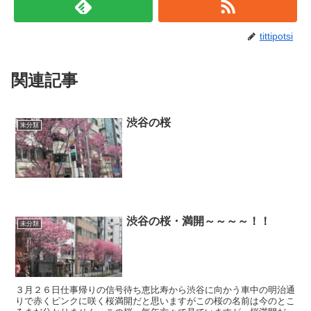
tittipotsi
関連記事
渋谷の桜
未分類
渋谷の桜・満開～～～～！！
未分類
３月２６日仕事帰りの信号待ち恵比寿から渋谷に向かう車中の明治通
りで赤くピンクに咲く桜満開だと思いますがこの桜の名前は今のとこ