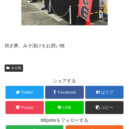
焼き豚、みそ漬けをお買い物
未分類
シェアする
Twitter
Facebook
はてブ
Pocket
LINE
コピー
tittipotsiをフォローする